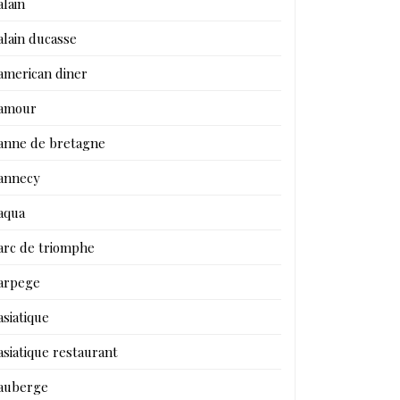
alain
alain ducasse
american diner
amour
anne de bretagne
annecy
aqua
arc de triomphe
arpege
asiatique
asiatique restaurant
auberge