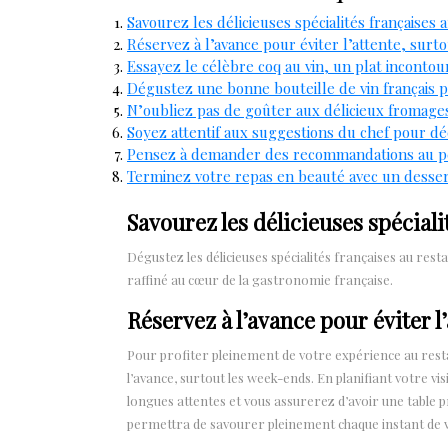
Savourez les délicieuses spécialités françaises 
Réservez à l’avance pour éviter l’attente, surt
Essayez le célèbre coq au vin, un plat incontou
Dégustez une bonne bouteille de vin français 
N’oubliez pas de goûter aux délicieux fromage
Soyez attentif aux suggestions du chef pour dé
Pensez à demander des recommandations au pers
Terminez votre repas en beauté avec un desser
Savourez les délicieuses spéciali
Dégustez les délicieuses spécialités françaises au res
raffiné au cœur de la gastronomie française.
Réservez à l’avance pour éviter l
Pour profiter pleinement de votre expérience au res
l’avance, surtout les week-ends. En planifiant votre vis
longues attentes et vous assurerez d’avoir une table pr
permettra de savourer pleinement chaque instant de v