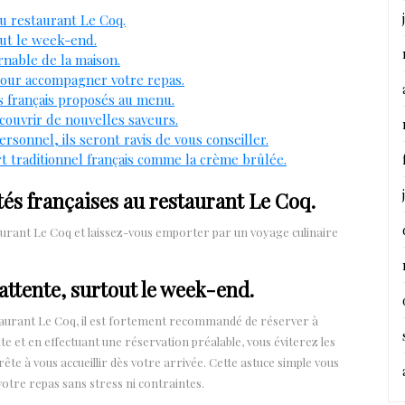
au restaurant Le Coq.
out le week-end.
rnable de la maison.
pour accompagner votre repas.
s français proposés au menu.
couvrir de nouvelles saveurs.
onnel, ils seront ravis de vous conseiller.
t traditionnel français comme la crème brûlée.
tés françaises au restaurant Le Coq.
taurant Le Coq et laissez-vous emporter par un voyage culinaire
’attente, surtout le week-end.
taurant Le Coq, il est fortement recommandé de réserver à
ite et en effectuant une réservation préalable, vous éviterez les
ête à vous accueillir dès votre arrivée. Cette astuce simple vous
otre repas sans stress ni contraintes.