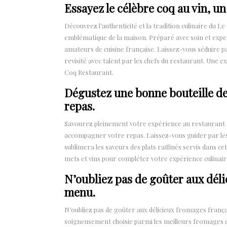
Essayez le célèbre coq au vin, u
Découvrez l’authenticité et la tradition culinaire du L
emblématique de la maison. Préparé avec soin et expe
amateurs de cuisine française. Laissez-vous séduire par
revisité avec talent par les chefs du restaurant. Une e
Coq Restaurant.
Dégustez une bonne bouteille de
repas.
Savourez pleinement votre expérience au restaurant L
accompagner votre repas. Laissez-vous guider par les c
sublimera les saveurs des plats raffinés servis dans c
mets et vins pour compléter votre expérience culinair
N’oubliez pas de goûter aux dél
menu.
N’oubliez pas de goûter aux délicieux fromages franç
soigneusement choisie parmi les meilleurs fromages d