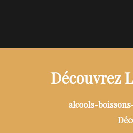
Découvrez L
alcools-boissons
Déc