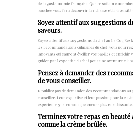
de la gastronomie française. Que ce soit un camember
bouchée vous fera découvrir la richesse et la diversit
Soyez attentif aux suggestions d
saveurs.
Soyez attentif aux suggestions du chef au Le Coq Rest
les recommandations culinaires du chef, vous pourrez
innovants qui sauront éveiller vos papilles et enrichi
guider par l’expertise du chef pour une aventure culinai
Pensez à demander des recomman
de vous conseiller.
N’oubliez pas de demander des recommandations au pe
conseiller. Leur expertise et leur passion pour la cuisi
expérience gastronomique encore plus enrichissante.
Terminez votre repas en beauté a
comme la crème brûlée.