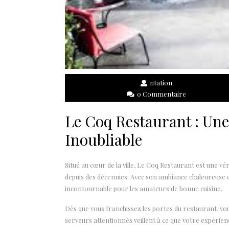
ntation
0 Commentaire
Le Coq Restaurant : Une
Inoubliable
Situé au cœur de la ville, Le Coq Restaurant est une véri
depuis des décennies. Avec son ambiance chaleureuse 
incontournable pour les amateurs de bonne cuisine.
Dès que vous franchissez les portes du restaurant, vou
serveurs attentionnés veillent à ce que votre expérienc