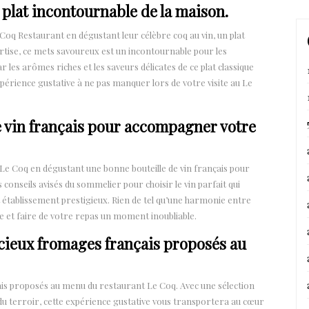
n plat incontournable de la maison.
e Coq Restaurant en dégustant leur célèbre coq au vin, un plat
rtise, ce mets savoureux est un incontournable pour les
 les arômes riches et les saveurs délicates de ce plat classique
xpérience gustative à ne pas manquer lors de votre visite au Le
 vin français pour accompagner votre
e Coq en dégustant une bonne bouteille de vin français pour
onseils avisés du sommelier pour choisir le vin parfait qui
et établissement prestigieux. Rien de tel qu’une harmonie entre
e et faire de votre repas un moment inoubliable.
icieux fromages français proposés au
ais proposés au menu du restaurant Le Coq. Avec une sélection
u terroir, cette expérience gustative vous transportera au cœur