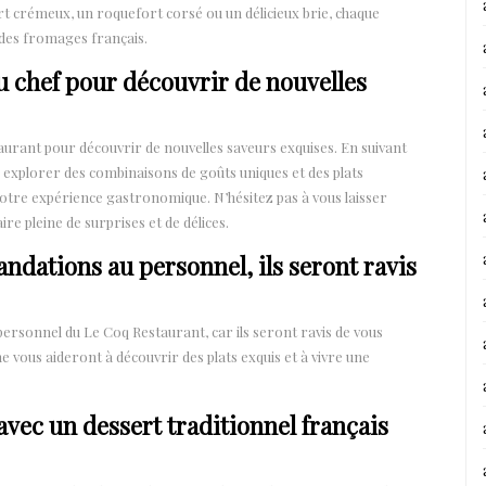
t crémeux, un roquefort corsé ou un délicieux brie, chaque
é des fromages français.
u chef pour découvrir de nouvelles
aurant pour découvrir de nouvelles saveurs exquises. En suivant
 explorer des combinaisons de goûts uniques et des plats
r votre expérience gastronomique. N’hésitez pas à vous laisser
re pleine de surprises et de délices.
dations au personnel, ils seront ravis
rsonnel du Le Coq Restaurant, car ils seront ravis de vous
ne vous aideront à découvrir des plats exquis et à vivre une
vec un dessert traditionnel français