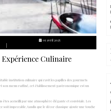
01 avril 2025
 Expérience Culinaire
table institution culinaire qui ravit les papilles des gourmets
et son menu raffiné, cet établissement gastronomique est un
s êtes accueilli par une atmosphère élégante et conviviale. Les
e soit impeccable, tandis que le décor classique ajoute une touche