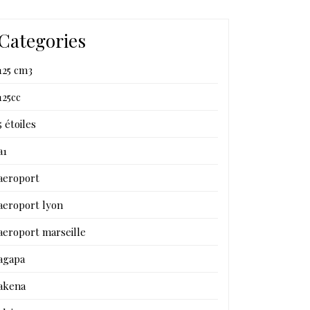
Categories
125 cm3
125cc
5 étoiles
a1
aeroport
aeroport lyon
aeroport marseille
agapa
akena