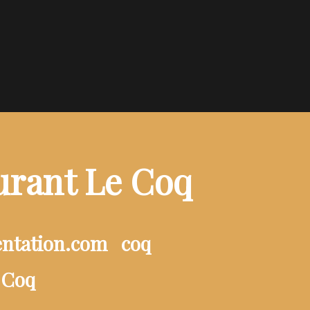
urant Le Coq
entation.com
coq
 Coq