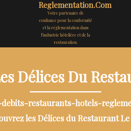
Reglementation.com
Votre partenaire de
confiance pour la conformité
et la réglementation dans
l'industrie hôtelière et de la
restauration.
es Délices Du Resta
-debits-restaurants-hotels-reglem
ouvrez les Délices du Restaurant Le