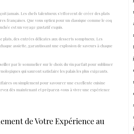
oit jamais. Les chefs talentueux s’efforcent de créer des plats
aires françaises. Que vous optiez pour un classique comme le coq
uchée est un voyage gustatif exquis.
 plats, des entrées délicates aux desserts somptueux. Les
s chaque assiette, garantissant une explosion de saveurs à chaque
ller par le sommelier sur le choix du vin parfait pour sublimer
logiques qui sauront satisfaire les palais les plus exigeants.
affaires ou simplement pour savourer une excellente cuisine
servez dès maintenant et préparez-vous à vivre une expérience
inement de Votre Expérience au