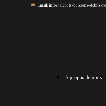
Aller
Email:
info@alcools-boissons-debits-r
au
contenu
À propos de nous