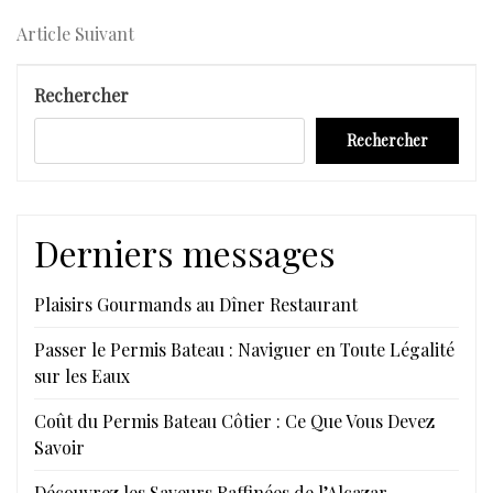
Précédent
de
Article
Article Suivant
l’article
Suivant
Rechercher
Rechercher
Derniers messages
Plaisirs Gourmands au Dîner Restaurant
Passer le Permis Bateau : Naviguer en Toute Légalité
sur les Eaux
Coût du Permis Bateau Côtier : Ce Que Vous Devez
Savoir
Découvrez les Saveurs Raffinées de l’Alcazar