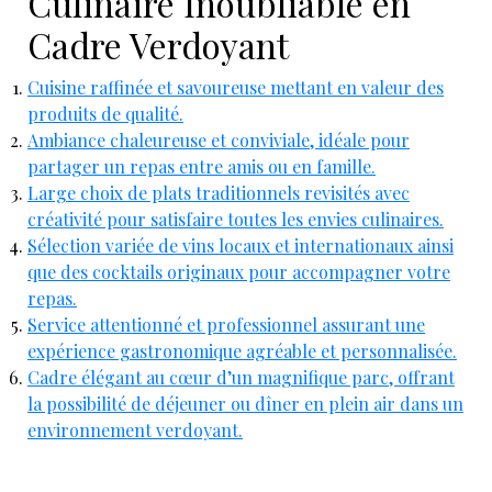
Culinaire Inoubliable en
Cadre Verdoyant
Cuisine raffinée et savoureuse mettant en valeur des
produits de qualité.
Ambiance chaleureuse et conviviale, idéale pour
partager un repas entre amis ou en famille.
Large choix de plats traditionnels revisités avec
créativité pour satisfaire toutes les envies culinaires.
Sélection variée de vins locaux et internationaux ainsi
que des cocktails originaux pour accompagner votre
repas.
Service attentionné et professionnel assurant une
expérience gastronomique agréable et personnalisée.
Cadre élégant au cœur d’un magnifique parc, offrant
la possibilité de déjeuner ou dîner en plein air dans un
environnement verdoyant.