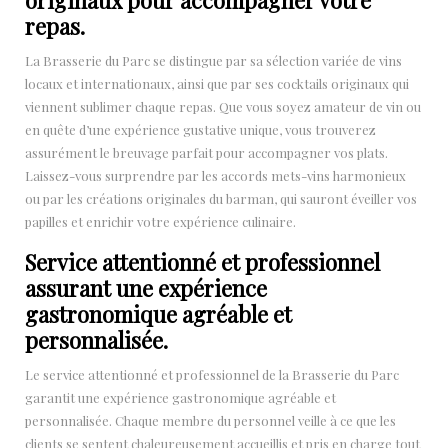
originaux pour accompagner votre
repas.
La Brasserie du Parc se distingue par sa sélection variée de vins
locaux et internationaux, ainsi que par ses cocktails originaux qui
viennent sublimer chaque repas. Que vous soyez amateur de vin ou
en quête d’une expérience gustative unique, vous trouverez
assurément le breuvage parfait pour accompagner vos plats.
Laissez-vous surprendre par les accords mets-vins harmonieux
ou par les créations originales du barman, qui sauront éveiller vos
papilles et enrichir votre expérience culinaire.
Service attentionné et professionnel
assurant une expérience
gastronomique agréable et
personnalisée.
Le service attentionné et professionnel de la Brasserie du Parc
garantit une expérience gastronomique agréable et
personnalisée. Chaque membre du personnel veille à ce que les
clients se sentent chaleureusement accueillis et pris en charge tout