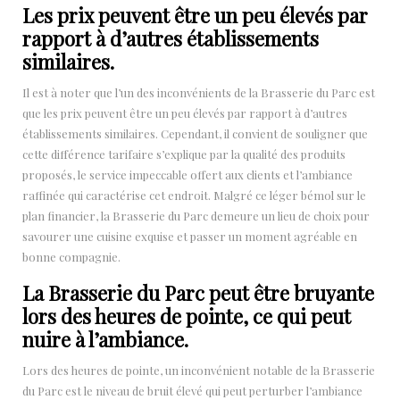
Les prix peuvent être un peu élevés par
rapport à d’autres établissements
similaires.
Il est à noter que l’un des inconvénients de la Brasserie du Parc est
que les prix peuvent être un peu élevés par rapport à d’autres
établissements similaires. Cependant, il convient de souligner que
cette différence tarifaire s’explique par la qualité des produits
proposés, le service impeccable offert aux clients et l’ambiance
raffinée qui caractérise cet endroit. Malgré ce léger bémol sur le
plan financier, la Brasserie du Parc demeure un lieu de choix pour
savourer une cuisine exquise et passer un moment agréable en
bonne compagnie.
La Brasserie du Parc peut être bruyante
lors des heures de pointe, ce qui peut
nuire à l’ambiance.
Lors des heures de pointe, un inconvénient notable de la Brasserie
du Parc est le niveau de bruit élevé qui peut perturber l’ambiance