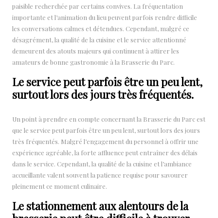
paisible recherchée par certains convives. La fréquentation
importante et l’animation du lieu peuvent parfois rendre difficile
les conversations calmes et détendues. Cependant, malgré ce
désagrément, la qualité de la cuisine et le service attentionné
demeurent des atouts majeurs qui continuent à attirer les
amateurs de bonne gastronomie à la Brasserie du Parc.
Le service peut parfois être un peu lent,
surtout lors des jours très fréquentés.
Un point à prendre en compte concernant la Brasserie du Parc est
que le service peut parfois être un peu lent, surtout lors des jours
très fréquentés. Malgré l’engagement du personnel à offrir une
expérience agréable, la forte affluence peut entraîner des délais
dans le service. Cependant, la qualité de la cuisine et l’ambiance
accueillante valent souvent la patience requise pour savourer
pleinement ce moment culinaire.
Le stationnement aux alentours de la