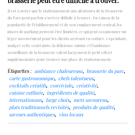
brasserie peut être difficile à trouver.
Il est à noter que le stationnement aux alentours de la Brasserie
du Parc peut parfois s’avérer difficile à trouver. En raison de la
popularité de l’établissement et de son emplacement central, les
places de parking peuvent être limitées, ce qui peut occasionner un
léger inconvénient pour les clients arrivant en voiture. Cependant,
malgré cette contrainte, la délicieuse cuisine et l’ambiance
accueillante de la brasserie valent largement le petit effort
supplémentaire pour trouver une place de stationnement.
Étiquettes :
ambiance chaleureuse
,
brasserie du parc
,
carte gastronomique
,
chefs talentueux
,
cocktails créatifs
,
conviviale
,
créativité
,
cuisine raffinée
,
ingrédients de qualité
,
internationaux
,
large choix
,
mets savoureux
,
plats traditionnels revisités
,
produits de qualité
,
saveurs authentiques
,
vins locaux