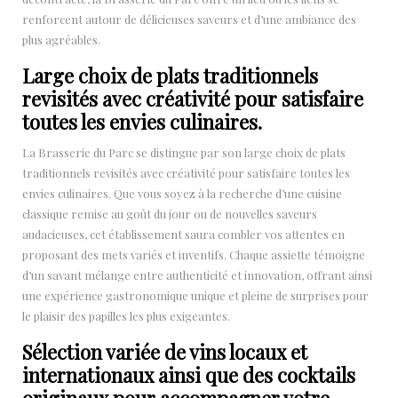
renforcent autour de délicieuses saveurs et d’une ambiance des
plus agréables.
Large choix de plats traditionnels
revisités avec créativité pour satisfaire
toutes les envies culinaires.
La Brasserie du Parc se distingue par son large choix de plats
traditionnels revisités avec créativité pour satisfaire toutes les
envies culinaires. Que vous soyez à la recherche d’une cuisine
classique remise au goût du jour ou de nouvelles saveurs
audacieuses, cet établissement saura combler vos attentes en
proposant des mets variés et inventifs. Chaque assiette témoigne
d’un savant mélange entre authenticité et innovation, offrant ainsi
une expérience gastronomique unique et pleine de surprises pour
le plaisir des papilles les plus exigeantes.
Sélection variée de vins locaux et
internationaux ainsi que des cocktails