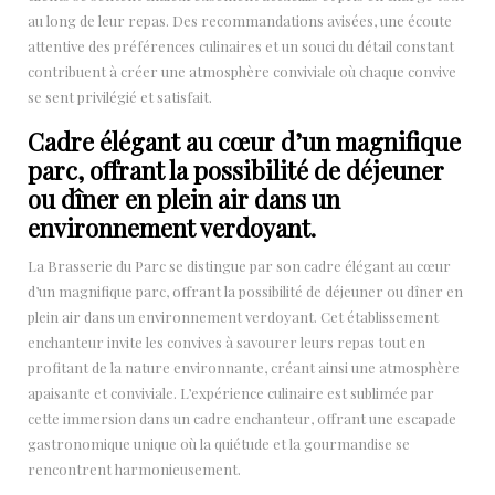
au long de leur repas. Des recommandations avisées, une écoute
attentive des préférences culinaires et un souci du détail constant
contribuent à créer une atmosphère conviviale où chaque convive
se sent privilégié et satisfait.
Cadre élégant au cœur d’un magnifique
parc, offrant la possibilité de déjeuner
ou dîner en plein air dans un
environnement verdoyant.
La Brasserie du Parc se distingue par son cadre élégant au cœur
d’un magnifique parc, offrant la possibilité de déjeuner ou dîner en
plein air dans un environnement verdoyant. Cet établissement
enchanteur invite les convives à savourer leurs repas tout en
profitant de la nature environnante, créant ainsi une atmosphère
apaisante et conviviale. L’expérience culinaire est sublimée par
cette immersion dans un cadre enchanteur, offrant une escapade
gastronomique unique où la quiétude et la gourmandise se
rencontrent harmonieusement.