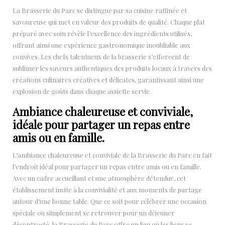
La Brasserie du Parc se distingue par sa cuisine raffinée et
savoureuse qui met en valeur des produits de qualité. Chaque plat
préparé avec soin révèle l’excellence des ingrédients utilisés,
offrant ainsi une expérience gastronomique inoubliable aux
convives. Les chefs talentueux de la brasserie s’efforcent de
sublimer les saveurs authentiques des produits locaux à travers des
créations culinaires créatives et délicates, garantissant ainsi une
explosion de goûts dans chaque assiette servie.
Ambiance chaleureuse et conviviale,
idéale pour partager un repas entre
amis ou en famille.
L’ambiance chaleureuse et conviviale de la Brasserie du Parc en fait
l’endroit idéal pour partager un repas entre amis ou en famille.
Avec un cadre accueillant et une atmosphère détendue, cet
établissement invite à la convivialité et aux moments de partage
autour d’une bonne table. Que ce soit pour célébrer une occasion
spéciale ou simplement se retrouver pour un déjeuner
décontracté, la Brasserie du Parc offre un lieu où les liens se