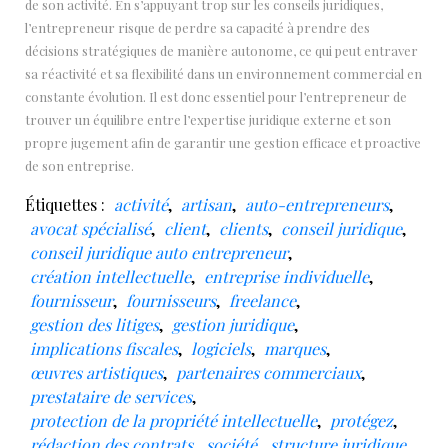
de son activité. En s’appuyant trop sur les conseils juridiques,
l’entrepreneur risque de perdre sa capacité à prendre des
décisions stratégiques de manière autonome, ce qui peut entraver
sa réactivité et sa flexibilité dans un environnement commercial en
constante évolution. Il est donc essentiel pour l’entrepreneur de
trouver un équilibre entre l’expertise juridique externe et son
propre jugement afin de garantir une gestion efficace et proactive
de son entreprise.
Étiquettes :
activité
,
artisan
,
auto-entrepreneurs
,
avocat spécialisé
,
client
,
clients
,
conseil juridique
,
conseil juridique auto entrepreneur
,
création intellectuelle
,
entreprise individuelle
,
fournisseur
,
fournisseurs
,
freelance
,
gestion des litiges
,
gestion juridique
,
implications fiscales
,
logiciels
,
marques
,
œuvres artistiques
,
partenaires commerciaux
,
prestataire de services
,
protection de la propriété intellectuelle
,
protégez
,
rédaction des contrats
,
société
,
structure juridique
,