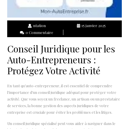
ntation
15 janvier 2025
0 Commentaire
Conseil Juridique pour les
Auto-Entrepreneurs :
Protégez Votre Activité
En tant qu’auto-entrepreneur, il est essentiel de comprendre
l’importance d’un conseil juridique adéquat pour protéger votre
activité. Que vous soyez un freelance, un artisan ou un prestataire
de services, la bonne gestion des aspects juridiques de votre
entreprise est cruciale pour éviter les problèmes et les litiges.
Un conseil juridique spécialisé peut vous aider à naviguer dans le