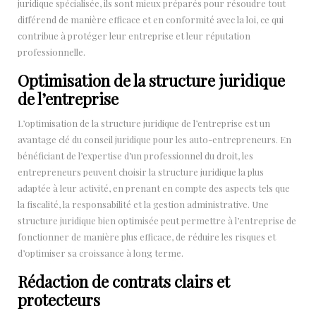
juridique spécialisée, ils sont mieux préparés pour résoudre tout
différend de manière efficace et en conformité avec la loi, ce qui
contribue à protéger leur entreprise et leur réputation
professionnelle.
Optimisation de la structure juridique
de l’entreprise
L’optimisation de la structure juridique de l’entreprise est un
avantage clé du conseil juridique pour les auto-entrepreneurs. En
bénéficiant de l’expertise d’un professionnel du droit, les
entrepreneurs peuvent choisir la structure juridique la plus
adaptée à leur activité, en prenant en compte des aspects tels que
la fiscalité, la responsabilité et la gestion administrative. Une
structure juridique bien optimisée peut permettre à l’entreprise de
fonctionner de manière plus efficace, de réduire les risques et
d’optimiser sa croissance à long terme.
Rédaction de contrats clairs et
protecteurs