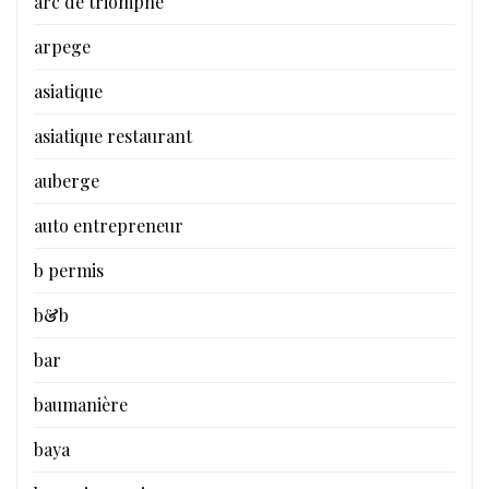
arc de triomphe
arpege
asiatique
asiatique restaurant
auberge
auto entrepreneur
b permis
b&b
bar
baumanière
baya