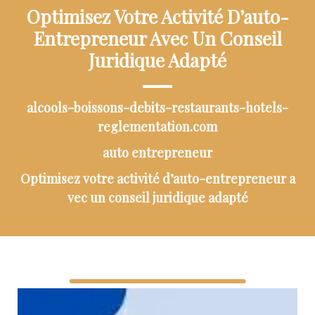
Optimisez Votre Activité D’auto-
Entrepreneur Avec Un Conseil
Juridique Adapté
alcools-boissons-debits-restaurants-hotels-
reglementation.com
auto entrepreneur
Optimisez votre activité d’auto-entrepreneur a
vec un conseil juridique adapté