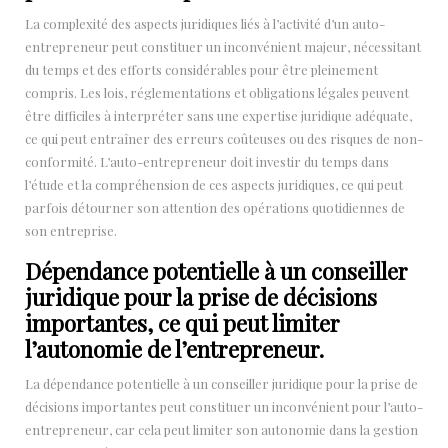
La complexité des aspects juridiques liés à l’activité d’un auto-
entrepreneur peut constituer un inconvénient majeur, nécessitant
du temps et des efforts considérables pour être pleinement
compris. Les lois, réglementations et obligations légales peuvent
être difficiles à interpréter sans une expertise juridique adéquate,
ce qui peut entraîner des erreurs coûteuses ou des risques de non-
conformité. L’auto-entrepreneur doit investir du temps dans
l’étude et la compréhension de ces aspects juridiques, ce qui peut
parfois détourner son attention des opérations quotidiennes de
son entreprise.
Dépendance potentielle à un conseiller
juridique pour la prise de décisions
importantes, ce qui peut limiter
l’autonomie de l’entrepreneur.
La dépendance potentielle à un conseiller juridique pour la prise de
décisions importantes peut constituer un inconvénient pour l’auto-
entrepreneur, car cela peut limiter son autonomie dans la gestion