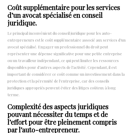
Coût supplémentaire pour les services
d’un avocat spécialisé en conseil
juridique.
Le principal inconvénient du conseil juridique pour les auto-
entrepreneurs est le coût supplémentaire associé aux services d’un
avocat spécialisé. Engager un professionnel du droit peut
représenter une dépense significative pour une petite entreprise
ou un travailleur indépendant, ce qui peut limiter les ressources
disponibles pour d’autres aspects de l’activité. Cependant, il est
important de considérer ce coût comme un investissement dans la
protection et la pérennité de l’entreprise, car des conseils
juridiques appropriés peuvent éviter des litiges coûteux à long
terme.
Complexité des aspects juridiques
pouvant nécessiter du temps et de
l’effort pour être pleinement compris
par l’auto-entrepreneur.