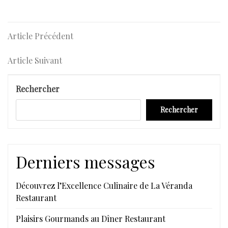
Navigation
Article
Article Précédent
Précédent
de
Article
Article Suivant
l’article
Suivant
Rechercher
Rechercher
Derniers messages
Découvrez l’Excellence Culinaire de La Véranda
Restaurant
Plaisirs Gourmands au Dîner Restaurant