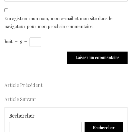
Enregistrer mon nom, mon e-mail et mon site dans le
navigateur pour mon prochain commentaire.
huit
−
5
=
Navigation
Article
Article Précédent
Précédent
de
Article
Article Suivant
l’article
Suivant
Rechercher
Rechercher