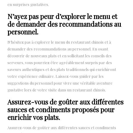
en surprises gustatives.
N’ayez pas peur d’explorer le menu et
de demander des recommandations au
personnel.
N’hésitez pas à explorer le menu du restaurant chinois et à
demander des recommandations au personnel. En osant
découvrir de nouveaux plats et en sollicitant les conseils des
serveurs, vous pourriez être agréablement surpris par des
saveurs authentiques et des plats traditionnels qui enrichiront
votre expérience culinaire. Laissez-vous guider par les
suggestions du personnel pour vivre une véritable aventure
gustative lors de votre visite dans un restaurant chinois.
Assurez-vous de goûter aux différentes
sauces et condiments proposés pour
enrichir vos plats.
Assurez-vous de goûter aux différentes sauces et condiments