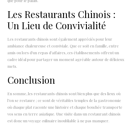
que pour le palais.
Les Restaurants Chinois :
Un Lieu de Convivialité
Les restaurants chinois sont également appréciés pour leur
ambiance chaleureuse et conviviale. Que ce soit en famille, entre
amis ou lors d’un repas d’affaires, ces établissements offrent un
cadre idéal pour partager un moment agréable autour de délicieux
mets.
Conclusion
En somme, les restaurants chinois sont bien plus que des lieux où
l’on se restaure ; ce sont de véritables temples de la gastronomie
où chaque plat raconte une histoire et chaque bouchée transporte
vos sens en terre asiatique. Une visite dans un restaurant chinois
est donc un voyage culinaire inoubliable à ne pas manquer.