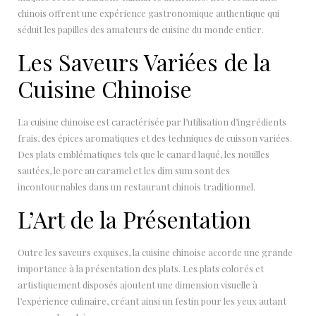
chinois offrent une expérience gastronomique authentique qui
séduit les papilles des amateurs de cuisine du monde entier.
Les Saveurs Variées de la
Cuisine Chinoise
La cuisine chinoise est caractérisée par l’utilisation d’ingrédients
frais, des épices aromatiques et des techniques de cuisson variées.
Des plats emblématiques tels que le canard laqué, les nouilles
sautées, le porc au caramel et les dim sum sont des
incontournables dans un restaurant chinois traditionnel.
L’Art de la Présentation
Outre les saveurs exquises, la cuisine chinoise accorde une grande
importance à la présentation des plats. Les plats colorés et
artistiquement disposés ajoutent une dimension visuelle à
l’expérience culinaire, créant ainsi un festin pour les yeux autant