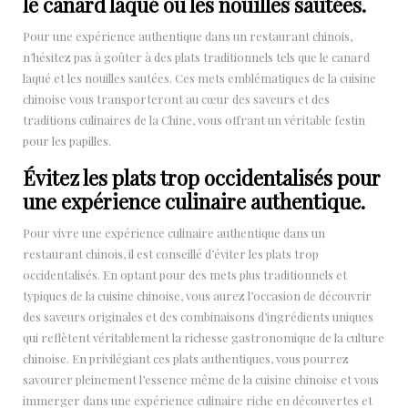
le canard laqué ou les nouilles sautées.
Pour une expérience authentique dans un restaurant chinois,
n’hésitez pas à goûter à des plats traditionnels tels que le canard
laqué et les nouilles sautées. Ces mets emblématiques de la cuisine
chinoise vous transporteront au cœur des saveurs et des
traditions culinaires de la Chine, vous offrant un véritable festin
pour les papilles.
Évitez les plats trop occidentalisés pour
une expérience culinaire authentique.
Pour vivre une expérience culinaire authentique dans un
restaurant chinois, il est conseillé d’éviter les plats trop
occidentalisés. En optant pour des mets plus traditionnels et
typiques de la cuisine chinoise, vous aurez l’occasion de découvrir
des saveurs originales et des combinaisons d’ingrédients uniques
qui reflètent véritablement la richesse gastronomique de la culture
chinoise. En privilégiant ces plats authentiques, vous pourrez
savourer pleinement l’essence même de la cuisine chinoise et vous
immerger dans une expérience culinaire riche en découvertes et