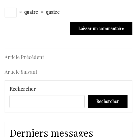
×
quatre
=
quatre
Navigation
Article
Article Précédent
Précédent
de
Article
Article Suivant
l’article
Suivant
Rechercher
Rechercher
Derniers messages