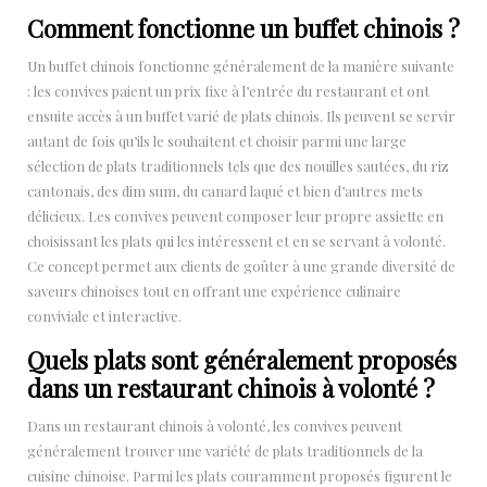
Comment fonctionne un buffet chinois ?
Un buffet chinois fonctionne généralement de la manière suivante
: les convives paient un prix fixe à l’entrée du restaurant et ont
ensuite accès à un buffet varié de plats chinois. Ils peuvent se servir
autant de fois qu’ils le souhaitent et choisir parmi une large
sélection de plats traditionnels tels que des nouilles sautées, du riz
cantonais, des dim sum, du canard laqué et bien d’autres mets
délicieux. Les convives peuvent composer leur propre assiette en
choisissant les plats qui les intéressent et en se servant à volonté.
Ce concept permet aux clients de goûter à une grande diversité de
saveurs chinoises tout en offrant une expérience culinaire
conviviale et interactive.
Quels plats sont généralement proposés
dans un restaurant chinois à volonté ?
Dans un restaurant chinois à volonté, les convives peuvent
généralement trouver une variété de plats traditionnels de la
cuisine chinoise. Parmi les plats couramment proposés figurent le