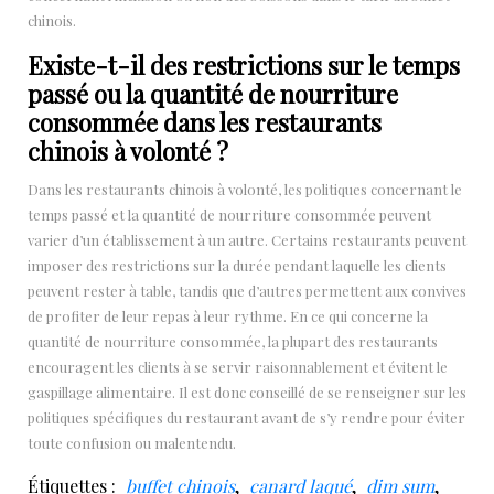
chinois.
Existe-t-il des restrictions sur le temps
passé ou la quantité de nourriture
consommée dans les restaurants
chinois à volonté ?
Dans les restaurants chinois à volonté, les politiques concernant le
temps passé et la quantité de nourriture consommée peuvent
varier d’un établissement à un autre. Certains restaurants peuvent
imposer des restrictions sur la durée pendant laquelle les clients
peuvent rester à table, tandis que d’autres permettent aux convives
de profiter de leur repas à leur rythme. En ce qui concerne la
quantité de nourriture consommée, la plupart des restaurants
encouragent les clients à se servir raisonnablement et évitent le
gaspillage alimentaire. Il est donc conseillé de se renseigner sur les
politiques spécifiques du restaurant avant de s’y rendre pour éviter
toute confusion ou malentendu.
Étiquettes :
buffet chinois
,
canard laqué
,
dim sum
,