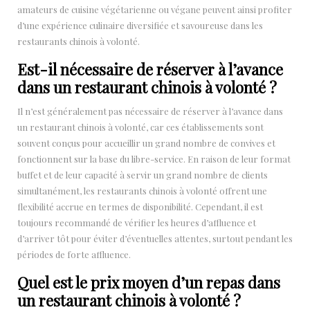
amateurs de cuisine végétarienne ou végane peuvent ainsi profiter
d’une expérience culinaire diversifiée et savoureuse dans les
restaurants chinois à volonté.
Est-il nécessaire de réserver à l’avance
dans un restaurant chinois à volonté ?
Il n’est généralement pas nécessaire de réserver à l’avance dans
un restaurant chinois à volonté, car ces établissements sont
souvent conçus pour accueillir un grand nombre de convives et
fonctionnent sur la base du libre-service. En raison de leur format
buffet et de leur capacité à servir un grand nombre de clients
simultanément, les restaurants chinois à volonté offrent une
flexibilité accrue en termes de disponibilité. Cependant, il est
toujours recommandé de vérifier les heures d’affluence et
d’arriver tôt pour éviter d’éventuelles attentes, surtout pendant les
périodes de forte affluence.
Quel est le prix moyen d’un repas dans
un restaurant chinois à volonté ?