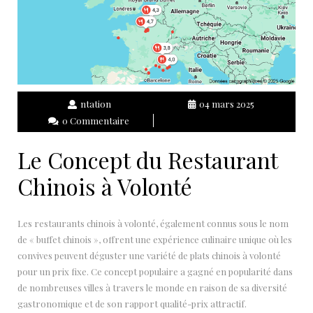
ntation
04 mars 2025
0 Commentaire
Le Concept du Restaurant
Chinois à Volonté
Les restaurants chinois à volonté, également connus sous le nom
de « buffet chinois », offrent une expérience culinaire unique où les
convives peuvent déguster une variété de plats chinois à volonté
pour un prix fixe. Ce concept populaire a gagné en popularité dans
de nombreuses villes à travers le monde en raison de sa diversité
gastronomique et de son rapport qualité-prix attractif.