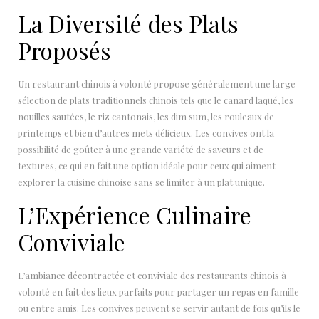
La Diversité des Plats
Proposés
Un restaurant chinois à volonté propose généralement une large
sélection de plats traditionnels chinois tels que le canard laqué, les
nouilles sautées, le riz cantonais, les dim sum, les rouleaux de
printemps et bien d’autres mets délicieux. Les convives ont la
possibilité de goûter à une grande variété de saveurs et de
textures, ce qui en fait une option idéale pour ceux qui aiment
explorer la cuisine chinoise sans se limiter à un plat unique.
L’Expérience Culinaire
Conviviale
L’ambiance décontractée et conviviale des restaurants chinois à
volonté en fait des lieux parfaits pour partager un repas en famille
ou entre amis. Les convives peuvent se servir autant de fois qu’ils le