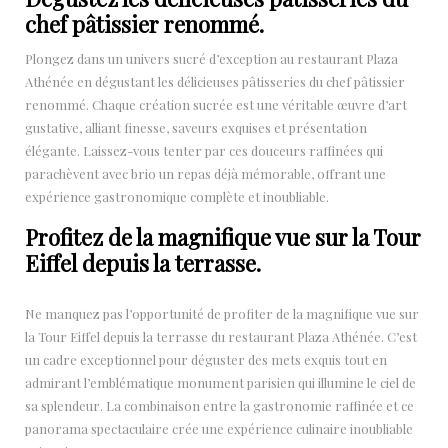
chef pâtissier renommé.
Plongez dans un univers sucré d’exception au restaurant Plaza
Athénée en dégustant les délicieuses pâtisseries du chef pâtissier
renommé. Chaque création sucrée est une véritable œuvre d’art
gustative, alliant finesse, saveurs exquises et présentation
élégante. Laissez-vous tenter par ces douceurs raffinées qui
parachèvent avec brio un repas déjà mémorable, offrant une
expérience gastronomique complète et inoubliable.
Profitez de la magnifique vue sur la Tour
Eiffel depuis la terrasse.
Ne manquez pas l’opportunité de profiter de la magnifique vue sur
la Tour Eiffel depuis la terrasse du restaurant Plaza Athénée. C’est
un cadre exceptionnel pour déguster des mets exquis tout en
admirant l’emblématique monument parisien qui illumine le ciel de
sa splendeur. La combinaison entre la gastronomie raffinée et ce
panorama spectaculaire crée une expérience culinaire inoubliable