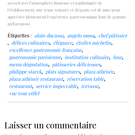
accord avec l’atmosphère luxueuse et sophistiquée de
l’établissement, une tenue soignée et élégante est de mise pour
apprécier pleinement l’expérience gastronomique haut de gamme
qu’il propose.
Étiquettes :
alain ducasse
,
angelo musa
,
chef pâtissier
,
délices culinaires
,
élégance
,
étoiles michelin
,
excellence gastronomie française
,
gastronomie parisienne
,
institution culinaire
,
luxe
,
menu dégustation
,
pâtisseries délicieuses
,
philippe starck
,
plats signatures
,
plaza athénée
,
plaza athénée restaurant
,
réservation table
,
restaurant
,
service impeccable
,
terrasse
,
vue tour eiffel
Laisser un commentaire