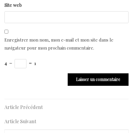
Site web
Enregistrer mon nom, mon e-mail et mon site dans le
navigateur pour mon prochain commentaire.
4
−
=
1
Navigation
Article
Article Précédent
Précédent
de
Article
Article Suivant
l’article
Suivant