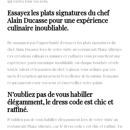
qui ravira tous vos sens.
Essayez les plats signatures du chef
Alain Ducasse pour une expérience
culinaire inoubliable.
Ne manquez pas l’opportunité d’essayer les plats signatures du
chef Alain Ducasse lors de votre visite au restaurant Plaza Athénée.
Ces créations culinaires uniques et raffinées vous promettent une
expérience gastronomique inoubliable, où chaque bouchée révèle
tout le talent et la passion du chef. Laissez-vous séduire par ces
mets d’exception qui incarnent l’excellence de la cuisine française
et qui sauront ravir vos sens et émerveiller votre palais.
N’oubliez pas de vous habiller
élégamment, le dress code est chic et
raffiné.
N’oubliez pas de vous habiller élégamment lors de votre visite au
restaurant Plaza Athénée, car le dress code y est chic et raffiné. En