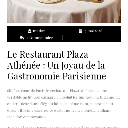
ntation
13 mai 2026
0 Commentaire
Le Restaurant Plaza
Athénée : Un Joyau de la
Gastronomie Parisienne
Situé au cœur de Paris, le restaurant Plaza Athénée est une
véritable institution culinaire qui séduit les fins gourmets du monde
entier. Niché dans l’élégant hôtel du même nom, ce restaurant
étoilé offre une expérience gastronomique inoubliable alliant
tradition et innovation.
Avec sa décoration raffinée signée par le célèbre designer Philippe