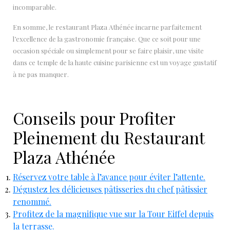
incomparable.
En somme, le restaurant Plaza Athénée incarne parfaitement
l’excellence de la gastronomie française. Que ce soit pour une
occasion spéciale ou simplement pour se faire plaisir, une visite
dans ce temple de la haute cuisine parisienne est un voyage gustatif
à ne pas manquer.
Conseils pour Profiter
Pleinement du Restaurant
Plaza Athénée
Réservez votre table à l’avance pour éviter l’attente.
Dégustez les délicieuses pâtisseries du chef pâtissier
renommé.
Profitez de la magnifique vue sur la Tour Eiffel depuis
la terrasse.