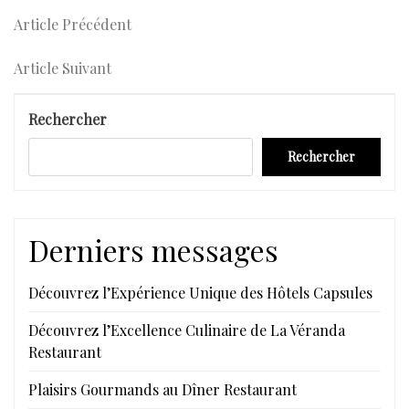
Navigation
Article
Article Précédent
Précédent
de
Article
Article Suivant
l’article
Suivant
Rechercher
Rechercher
Derniers messages
Découvrez l’Expérience Unique des Hôtels Capsules
Découvrez l’Excellence Culinaire de La Véranda
Restaurant
Plaisirs Gourmands au Dîner Restaurant