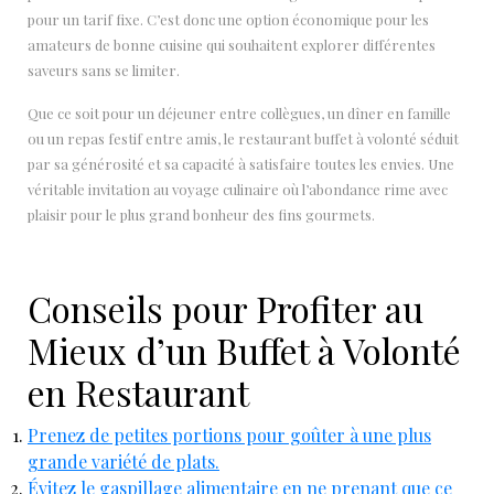
pour un tarif fixe. C’est donc une option économique pour les
amateurs de bonne cuisine qui souhaitent explorer différentes
saveurs sans se limiter.
Que ce soit pour un déjeuner entre collègues, un dîner en famille
ou un repas festif entre amis, le restaurant buffet à volonté séduit
par sa générosité et sa capacité à satisfaire toutes les envies. Une
véritable invitation au voyage culinaire où l’abondance rime avec
plaisir pour le plus grand bonheur des fins gourmets.
Conseils pour Profiter au
Mieux d’un Buffet à Volonté
en Restaurant
Prenez de petites portions pour goûter à une plus
grande variété de plats.
Évitez le gaspillage alimentaire en ne prenant que ce