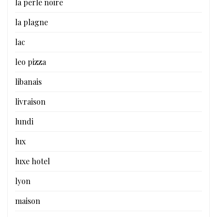
la perle noire
la plagne
lac
leo pizza
libanais
livraison
lundi
lux
luxe hotel
lyon
maison