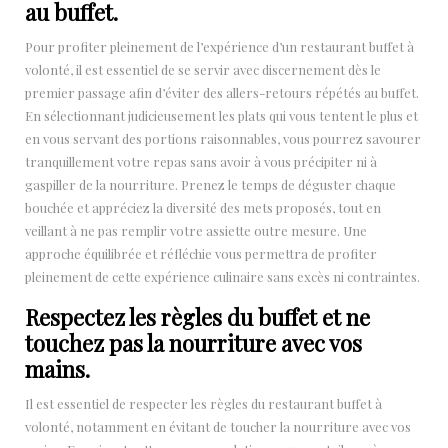
au buffet.
Pour profiter pleinement de l’expérience d’un restaurant buffet à
volonté, il est essentiel de se servir avec discernement dès le
premier passage afin d’éviter des allers-retours répétés au buffet.
En sélectionnant judicieusement les plats qui vous tentent le plus et
en vous servant des portions raisonnables, vous pourrez savourer
tranquillement votre repas sans avoir à vous précipiter ni à
gaspiller de la nourriture. Prenez le temps de déguster chaque
bouchée et appréciez la diversité des mets proposés, tout en
veillant à ne pas remplir votre assiette outre mesure. Une
approche équilibrée et réfléchie vous permettra de profiter
pleinement de cette expérience culinaire sans excès ni contraintes.
Respectez les règles du buffet et ne
touchez pas la nourriture avec vos
mains.
Il est essentiel de respecter les règles du restaurant buffet à
volonté, notamment en évitant de toucher la nourriture avec vos