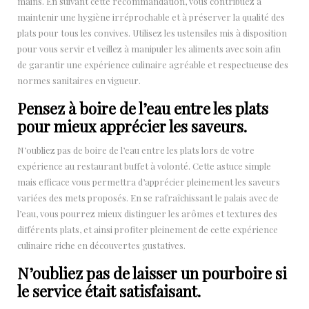
mains. En suivant cette recommandation, vous contribuez à
maintenir une hygiène irréprochable et à préserver la qualité des
plats pour tous les convives. Utilisez les ustensiles mis à disposition
pour vous servir et veillez à manipuler les aliments avec soin afin
de garantir une expérience culinaire agréable et respectueuse des
normes sanitaires en vigueur.
Pensez à boire de l’eau entre les plats
pour mieux apprécier les saveurs.
N’oubliez pas de boire de l’eau entre les plats lors de votre
expérience au restaurant buffet à volonté. Cette astuce simple
mais efficace vous permettra d’apprécier pleinement les saveurs
variées des mets proposés. En se rafraîchissant le palais avec de
l’eau, vous pourrez mieux distinguer les arômes et textures des
différents plats, et ainsi profiter pleinement de cette expérience
culinaire riche en découvertes gustatives.
N’oubliez pas de laisser un pourboire si
le service était satisfaisant.