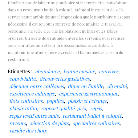
N’oubliez pas de laisser un pourboire si le service était satisfaisant
dans un restaurant buffet à volonté. Même si le concept de self-
service peut parfois donner l’impression que le pourboire n’est pas
nécessaire, il est toujours apprécié de reconnaître le travail du
personnel qui veille à ce que les plats soient frais et les tables
propres. Un geste de gratitude envers les serveurs et serveuses
pour leur attention et leur professionnalisme contribue à
maintenir une atmosphère agréable et harmonieuse au sein du
restaurant.
Étiquettes :
abondance
,
bonne cuisine
,
convives
,
convivialité
,
découvertes gustatives
,
déjeuner entre collègues
,
dîner en famille
,
diversité
,
expérience culinaire
,
expérience gastronomique
,
îlots culinaires
,
papilles
,
plaisir et échange
,
plaisir infini
,
rapport qualité-prix
,
repas
,
repas festif entre amis
,
restaurant buffet à volonté
,
saveurs
,
sélection de plats
,
spécialités culinaires
,
variété des choix