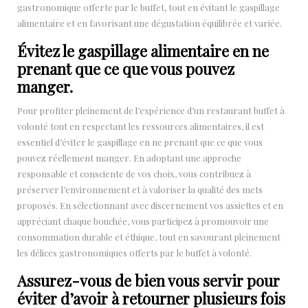
gastronomique offerte par le buffet, tout en évitant le gaspillage
alimentaire et en favorisant une dégustation équilibrée et variée.
Évitez le gaspillage alimentaire en ne
prenant que ce que vous pouvez
manger.
Pour profiter pleinement de l’expérience d’un restaurant buffet à
volonté tout en respectant les ressources alimentaires, il est
essentiel d’éviter le gaspillage en ne prenant que ce que vous
pouvez réellement manger. En adoptant une approche
responsable et consciente de vos choix, vous contribuez à
préserver l’environnement et à valoriser la qualité des mets
proposés. En sélectionnant avec discernement vos assiettes et en
appréciant chaque bouchée, vous participez à promouvoir une
consommation durable et éthique, tout en savourant pleinement
les délices gastronomiques offerts par le buffet à volonté.
Assurez-vous de bien vous servir pour
éviter d’avoir à retourner plusieurs fois