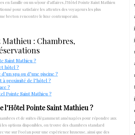
 en famille ou un séjour d’affaires, l’Hôtel Pointe Saint Mathieu
tionné pour satisfaire les attentes des voyageurs les plus
arme breton rencontre le luxe contemporain.
nt Mathieu : Chambres,
Réservations
e Saint Mathieu ?
et hôtel ?
e d’un spa ou d’une piscine ?
t à proximité de l’hôtel ?
ace ?
l Pointe Saint Mathieu ?
 l’Hôtel Pointe Saint Mathieu ?
e chambres et de suites élégamment aménagées pour répondre aux
 les options disponibles, on trouve des chambres standard
ec vue sur l’océan pour une expérience luxueuse, ainsi que des