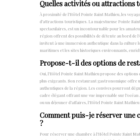
Quelles activités ou attractions 
À proximité de l’Hôtel Pointe Saint Mathieu, les voyag
d’attractions touristiques. La majestueuse Pointe Sain
spectaculaires, est un incontournable pour les amateu
région offrent des possibilités de détente au bord de l’
invitent à une immersion authentique dans la culture l
maritimes et les sites historiques environnants, enrich
Propose-t-il des options de rest
Oui, l’Hôtel Pointe Saint Mathieu propose des options de
plus exigeants. Son restaurant gastronomique offre un
authentiques de la région. Les convives pourront dégus
cadre élégant offrant une vue imprenable sur l’océan
ou un déjeuner d’affaires, l’Hôtel Pointe Saint Mathie
Comment puis-je réserver une c
?
Pour réserver une chambre à l’Hôtel Pointe Saint Math