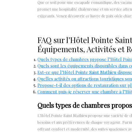
Que ce soit pour une escapade romantique, des vacances
promet une hospitalité chaleureuse et un service atten
exigeants. Venez découvrir ce havre de paix où le ch
FAQ sur l’Hôtel Pointe Sai
Équipements, Activités et 
Quels types de chambres propose l’Hôtel Point
Quels sont les équipements disponibles dans c
Est-ce que l’Hôtel Pointe Saint Mathieu dispos
Quelles activités ou attractions touristiques son
Propose-t-il des options de restauration sur pl
Comment puis-je réserver une chambre à l’Hôte
Quels types de chambres propose
L’Hôtel Pointe Saint Mathieu propose une variété d
besoins et aux préférences de chaque voyageur. Parmi
offrant confort et modernité, des suites spacieuses av