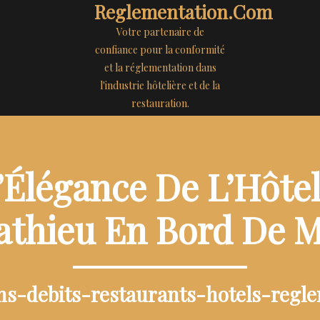
Reglementation.com
Votre partenaire de
confiance pour la conformité
et la réglementation dans
l'industrie hôtelière et de la
restauration.
Élégance De L’Hôtel
thieu En Bord De 
ons-debits-restaurants-hotels-regl