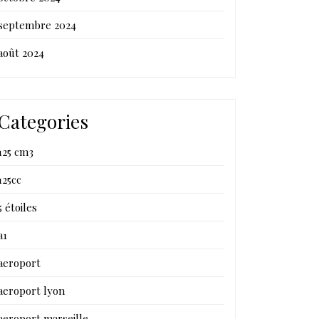
septembre 2024
août 2024
Categories
125 cm3
125cc
5 étoiles
a1
aeroport
aeroport lyon
aeroport marseille