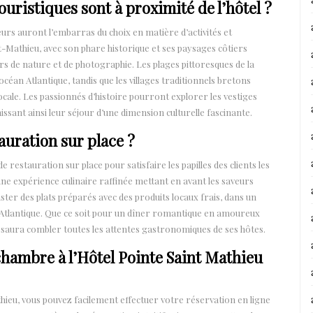
touristiques sont à proximité de l’hôtel ?
eurs auront l’embarras du choix en matière d’activités et
t-Mathieu, avec son phare historique et ses paysages côtiers
rs de nature et de photographie. Les plages pittoresques de la
océan Atlantique, tandis que les villages traditionnels bretons
ocale. Les passionnés d’histoire pourront explorer les vestiges
issant ainsi leur séjour d’une dimension culturelle fascinante.
auration sur place ?
 restauration sur place pour satisfaire les papilles des clients les
e expérience culinaire raffinée mettant en avant les saveurs
ter des plats préparés avec des produits locaux frais, dans un
 Atlantique. Que ce soit pour un dîner romantique en amoureux
u saura combler toutes les attentes gastronomiques de ses hôtes.
hambre à l’Hôtel Pointe Saint Mathieu
ieu, vous pouvez facilement effectuer votre réservation en ligne