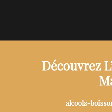
Découvrez L’
Ma
alcools-boiss