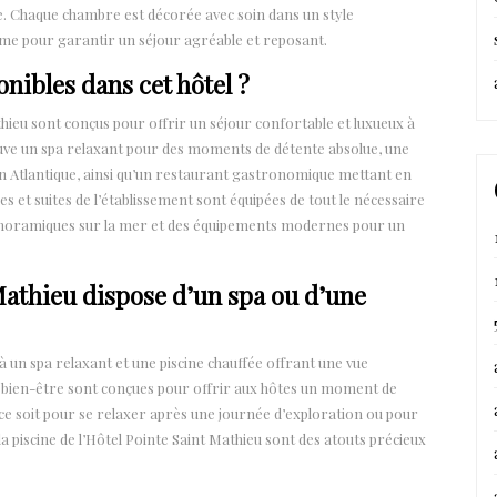
e. Chaque chambre est décorée avec soin dans un style
e pour garantir un séjour agréable et reposant.
nibles dans cet hôtel ?
hieu sont conçus pour offrir un séjour confortable et luxueux à
ouve un spa relaxant pour des moments de détente absolue, une
an Atlantique, ainsi qu’un restaurant gastronomique mettant en
es et suites de l’établissement sont équipées de tout le nécessaire
 panoramiques sur la mer et des équipements modernes pour un
Mathieu dispose d’un spa ou d’une
 à un spa relaxant et une piscine chauffée offrant une vue
de bien-être sont conçues pour offrir aux hôtes un moment de
ce soit pour se relaxer après une journée d’exploration ou pour
 la piscine de l’Hôtel Pointe Saint Mathieu sont des atouts précieux