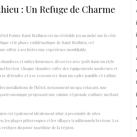
thieu : Un Refuge de Charme
ôtel Pointe Saint Mathieu est un véritable joyau niché sur la côte
tique et le phare emblématique de Saint Mathieu, cet
our offrir à ses hôtes une expérience inoubliable.
 chambres et suites luxueuses, décorées avec goût dans un style
nnel breton. Chaque chambre offre des équipements modernes et
à se détendre et à se ressourcer dans un cadre paisible et raffiné.
es installations de l’hôtel, notamment un spa relaxant, une
t gastronomique proposant une cuisine régionale raffinée mettant
thieu est également idéalement situé à proximité de sites
 les plages pittoresques et les villages traditionnels bretons. Les
 vestiges du passé maritime de la région.