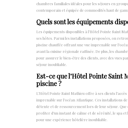
chambres familiales idéales pour les séjours en group
contemporain et équipée de commodités haut de gamm
Quels sont les équipements dispo
Les équipements disponibles à l’Hôtel Pointe Saint Mat
ses hôtes. Parmi les installations proposées, on retr
piscine chauffée offrant une vue imprenable sur l’océ
avant la cuisine régionale raffinée. De plus, les chambr
pour assurer le bien-être des clients, avec des vues
séjour inoubliable.
Est-ce que l’Hôtel Pointe Saint 
piscine ?
L’Hôtel Pointe Saint Mathieu offre à ses clients l’accès
imprenable sur l’océan Atlantique. Ces installations 
détente et de ressourcement lors de leur séjour. Que 
profiter d’un instant de calme et de sérénité, le spa et
pour une expérience hôtelière inoubliable.