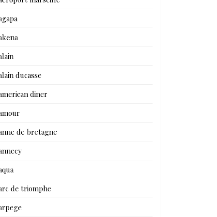
agapa
akena
alain
alain ducasse
american diner
amour
anne de bretagne
annecy
aqua
arc de triomphe
arpege