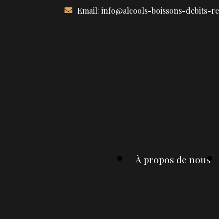
Aller
Email:
info@alcools-boissons-debits-r
au
contenu
À propos de nous